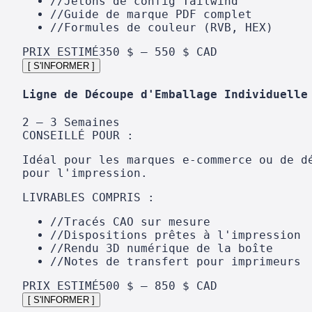
//
Jetons de config Tailwind
//
Guide de marque PDF complet
//
Formules de couleur (RVB, HEX)
PRIX ESTIMÉ
350 $ – 550 $ CAD
[ S'INFORMER ]
Ligne de Découpe d'Emballage Individuelle
2 – 3 Semaines
CONSEILLÉ POUR :
Idéal pour les marques e-commerce ou de d
pour l'impression.
LIVRABLES COMPRIS :
//
Tracés CAO sur mesure
//
Dispositions prêtes à l'impression
//
Rendu 3D numérique de la boîte
//
Notes de transfert pour imprimeurs
PRIX ESTIMÉ
500 $ – 850 $ CAD
[ S'INFORMER ]