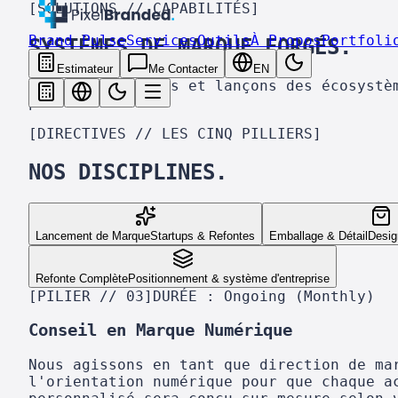
[SOLUTIONS // CAPABILITÉS]
Brand Pulse
Services
Outils
À Propos
Portfoli
SYSTÈMES DE MARQUE
FORGÉS.
Estimateur
Me Contacter
EN
Nous construisons et lançons des écosystè
prédéfinis.
[DIRECTIVES // LES CINQ PILLIERS]
NOS DISCIPLINES.
Lancement de Marque
Startups & Refontes
Emballage & Détail
Desig
Refonte Complète
Positionnement & système d'entreprise
[PILIER // 03]
DURÉE :
Ongoing (Monthly)
Conseil en Marque Numérique
Nous agissons en tant que direction de ma
l'orientation numérique pour que chaque a