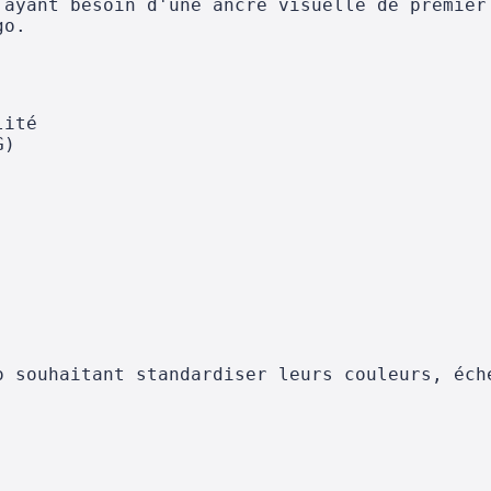
 ayant besoin d'une ancre visuelle de premier
go.
lité
G)
o souhaitant standardiser leurs couleurs, éch