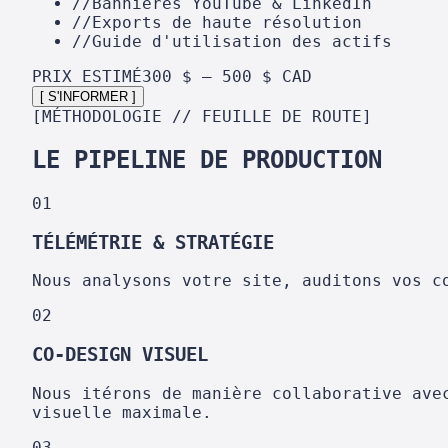
//
Bannières YouTube & LinkedIn
//
Exports de haute résolution
//
Guide d'utilisation des actifs
PRIX ESTIMÉ
300 $ – 500 $ CAD
[ S'INFORMER ]
[MÉTHODOLOGIE // FEUILLE DE ROUTE]
LE PIPELINE DE PRODUCTION
01
TÉLÉMÉTRIE & STRATÉGIE
Nous analysons votre site, auditons vos c
02
CO-DESIGN VISUEL
Nous itérons de manière collaborative ave
visuelle maximale.
03