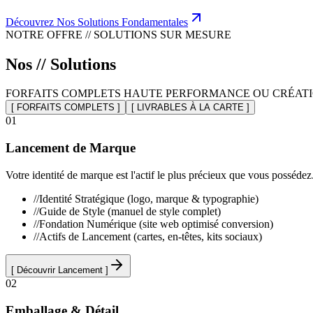
Découvrez Nos Solutions Fondamentales
NOTRE OFFRE // SOLUTIONS SUR MESURE
Nos //
Solutions
FORFAITS COMPLETS HAUTE PERFORMANCE OU CRÉATI
[ FORFAITS COMPLETS ]
[ LIVRABLES À LA CARTE ]
0
1
Lancement de Marque
Votre identité de marque est l'actif le plus précieux que vous posséde
//
Identité Stratégique (logo, marque & typographie)
//
Guide de Style (manuel de style complet)
//
Fondation Numérique (site web optimisé conversion)
//
Actifs de Lancement (cartes, en-têtes, kits sociaux)
[
Découvrir Lancement
]
0
2
Emballage & Détail