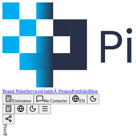
Brand Pulse
Services
Outils
À Propos
Portfolio
Blog
Estimateur
Me Contacter
EN