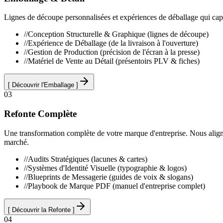
Lignes de découpe personnalisées et expériences de déballage qui capte
//
Conception Structurelle & Graphique (lignes de découpe)
//
Expérience de Déballage (de la livraison à l'ouverture)
//
Gestion de Production (précision de l'écran à la presse)
//
Matériel de Vente au Détail (présentoirs PLV & fiches)
[
Découvrir l'Emballage
]
0
3
Refonte Complète
Une transformation complète de votre marque d'entreprise. Nous aligno
marché.
//
Audits Stratégiques (lacunes & cartes)
//
Systèmes d'Identité Visuelle (typographie & logos)
//
Blueprints de Messagerie (guides de voix & slogans)
//
Playbook de Marque PDF (manuel d'entreprise complet)
[
Découvrir la Refonte
]
0
4