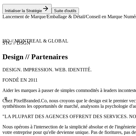
Initialiser la Stratégie
Suite d'outils
Lancement de Marque
/
Emballage & Détail
/
Conseil en Marque Numé
HQ // MONTREAL & GLOBAL
STG // DSGN
Design //
Partenaires
DESIGN. IMPRESSION. WEB. IDENTITÉ.
FONDÉ EN 2011
P
Aider les marques à passer de simples commodités à leaders incontesté
Chez PixelBranded.Co, nous croyons que le design est le premier vecte
synthétisons les opportunités de marché, analysons la psychologie d'ac
"LA PLUPART DES AGENCES OFFRENT DES SERVICES. 
Nous opérons à l'intersection de la simplicité absolue et de l'ingéni
votre entreprise pour qu'elle devienne unique. Pas de fioritures, pas d